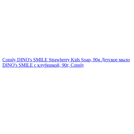
Consly DINO's SMILE Strawberry Kids Soap, 90g
Детское мыло
DINO's SMILE с клубникой, 90г, Consly