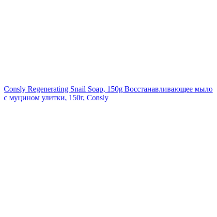
Consly Regenerating Snail Soap, 150g
Восстанавливающее мыло
с муцином улитки, 150г, Consly