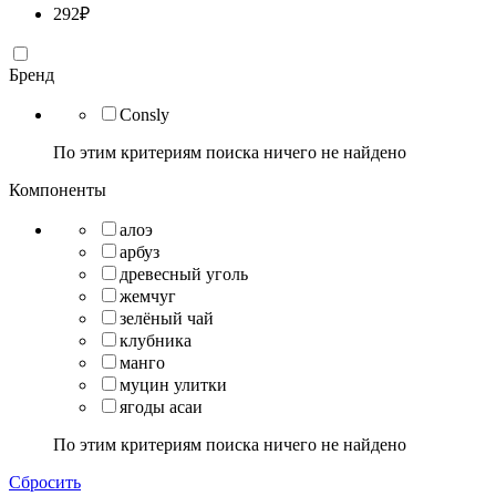
292
₽
Бренд
Consly
По этим критериям поиска ничего не найдено
Компоненты
алоэ
арбуз
древесный уголь
жемчуг
зелёный чай
клубника
манго
муцин улитки
ягоды асаи
По этим критериям поиска ничего не найдено
Сбросить