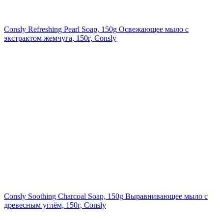
Consly Refreshing Pearl Soap, 150g
Освежающее мыло с
экстрактом жемчуга, 150г, Consly
Consly Soothing Charcoal Soap, 150g
Выравнивающее мыло с
древесным углём, 150г, Consly