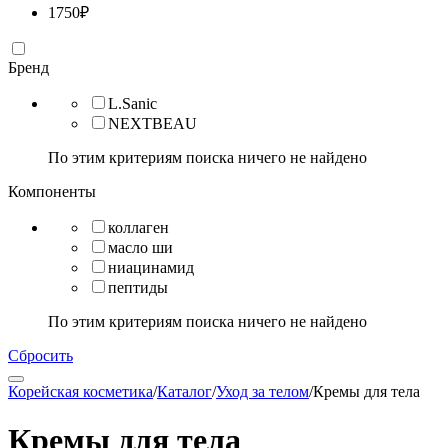
1750
₽
Бренд
L.Sanic
NEXTBEAU
По этим критериям поиска ничего не найдено
Компоненты
коллаген
масло ши
ниацинамид
пептиды
По этим критериям поиска ничего не найдено
Сбросить
Корейская косметика
/
Каталог
/
Уход за телом
/
Кремы для тела
Кремы для тела