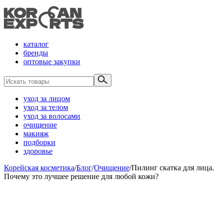
каталог
бренды
оптовые закупки
уход за лицом
уход за телом
уход за волосами
очищение
макияж
подборки
здоровье
Корейская косметика
/
Блог
/
Очищение
/
Пилинг скатка для лица.
Почему это лучшее решение для любой кожи?