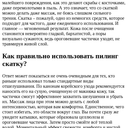
малейшего повреждения, как это делают скрабы с косточками,
даже перемолотыми в пыль. А это означает, что со скаткой
можно делать даже массаж, не боясь слишком сильного
трения. Скатка – пожалуй, одно из немногих средств, которое
подходит для частого, даже ежедневного использования. И
главное — мгновенный результат. Кожа после очищения
становится невероятно гладкой, бархатистой, а поры
визуально сужаются, ведь ороговевшие частички уходят, не
травмируя живой слой.
Как правильно использовать пилинг
скатку?
Ответ может показаться не очень очевидным для тех, кто
раньше использовал только стандартные виды
отшелушивания. По канонам корейского ухода рекомендуется
наносить его на сухую, очищенную от макияжа кожу, так
частички смогут эффективнее захватить шелушения и убрать
их. Массаж лица при этом можно делать с любой
интенсивностью, которая вам комфортна. Единственное, чего
стоит избегать, это области вокруг глаз. Вы почти сразу же
увидите катышки, которые образовала целлюлоза и
ороговевшие частички. Затем просто смойте всё теплой
водой. Моментальный эффект свежести, комфорта и чистой