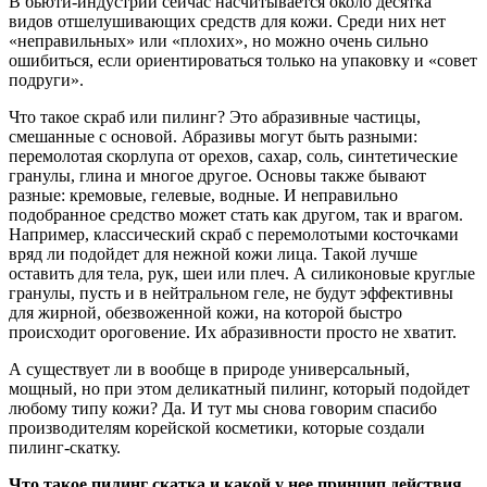
В бьюти-индустрии сейчас насчитывается около десятка
видов отшелушивающих средств для кожи. Среди них нет
«неправильных» или «плохих», но можно очень сильно
ошибиться, если ориентироваться только на упаковку и «совет
подруги».
Что такое скраб или пилинг? Это абразивные частицы,
смешанные с основой. Абразивы могут быть разными:
перемолотая скорлупа от орехов, сахар, соль, синтетические
гранулы, глина и многое другое. Основы также бывают
разные: кремовые, гелевые, водные. И неправильно
подобранное средство может стать как другом, так и врагом.
Например, классический скраб с перемолотыми косточками
вряд ли подойдет для нежной кожи лица. Такой лучше
оставить для тела, рук, шеи или плеч. А силиконовые круглые
гранулы, пусть и в нейтральном геле, не будут эффективны
для жирной, обезвоженной кожи, на которой быстро
происходит ороговение. Их абразивности просто не хватит.
А существует ли в вообще в природе универсальный,
мощный, но при этом деликатный пилинг, который подойдет
любому типу кожи? Да. И тут мы снова говорим спасибо
производителям корейской косметики, которые создали
пилинг-скатку.
Что такое пилинг скатка и какой у нее принцип действия.