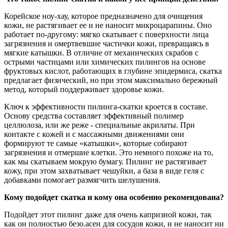
Корейское ноу-хау, которое предназначено для очищения
кожи, не растягивает ее и не наносит микроцарапины. Оно
работает по-другому: мягко скатывает с поверхности лица
загрязнения и омертвевшие частички кожи, превращаясь в
мягкие катышки. В отличие от механических скрабов с
острыми частицами или химических пилингов на основе
фруктовых кислот, работающих в глубине эпидермиса, скатка
предлагает физический, но при этом максимально бережный
метод, который поддерживает здоровье кожи.
Ключ к эффективности пилинга-скатки кроется в составе.
Основу средства составляет эффективный полимер
целлюлоза, или же реже - специальные акрилаты. При
контакте с кожей и с массажными движениями они
формируют те самые «катышки», которые собирают
загрязнения и отмершие клетки. Это немного похоже на то,
как мы скатываем мокрую бумагу. Пилинг не растягивает
кожу, при этом захватывает чешуйки, а база в виде геля с
добавками помогает размягчить шелушения.
Кому подойдет скатка и кому она особенно рекомендована?
Подойдет этот пилинг даже для очень капризной кожи, так
как он полностью безо.асен для сосудов кожи, и не наносит ни