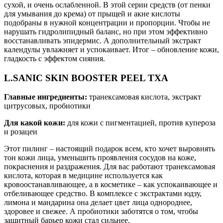
сухой, и очень ослабленной. В этой серии средств (от пенки
для умывания до крема) от прыщей и акне кислоты
подобраны в нужной концентрации и пропорции. Чтобы не
нарушать гидролипидный баланс, но при этом эффективно
восстанавливать эпидермис. А дополнительный экстракт
календулы увлажняет и успокаивает. Итог – обновление кожи,
гладкость с эффектом сияния.
L.SANIC SKIN BOOSTER PEEL TXA
Главные ингредиенты:
транексамовая кислота, экстракт
цитрусовых, пробиотики
Для какой кожи:
для кожи с пигментацией, против купероза
и розацеи
Этот пилинг – настоящий подарок всем, кто хочет выровнять
тон кожи лица, уменьшить проявления сосудов на коже,
покраснения и раздражения. Для вас работают транексамовая
кислота, которая в медицине используется как
кровоостанавливающее, а в косметике – как успокаивающее и
отбеливающее средство. В комплексе с экстрактами юдзу,
лимона и мандарина она делает цвет лица однороднее,
здоровее и свежее. А пробиотики заботятся о том, чтобы
защитный барьер кожи стал сильнее.