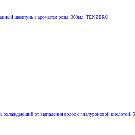
нный шампунь с ароматом розы, 300мл, TENZERO
 охлаждающий от выпадения волос с гиалуроновой кислотой,