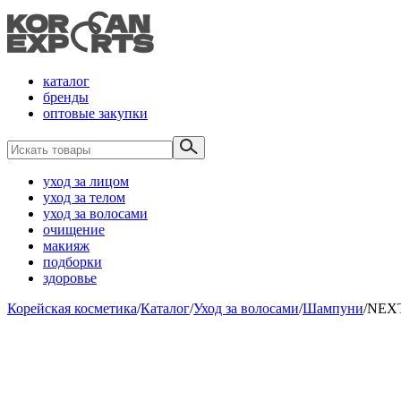
каталог
бренды
оптовые закупки
уход за лицом
уход за телом
уход за волосами
очищение
макияж
подборки
здоровье
Корейская косметика
/
Каталог
/
Уход за волосами
/
Шампуни
/
NEXT