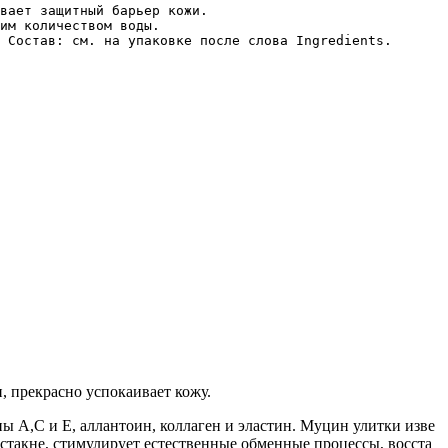
вает защитный барьер кожи.

им количеством воды.

 Состав: см. на упаковке после слова Ingredients.

 прекрасно успокаивает кожу.
 А,С и Е, аллантоин, коллаген и эластин. Муцин улитки изве
такне, стимулирует естественные обменные процессы, восста