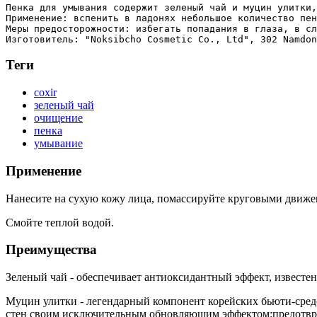
Пенка для умывания содержит зеленый чай и муцин улитки,
Применение: вспенить в ладонях небольшое количество пен
Меры предосторожности: избегать попадания в глаза, в сл
Теги
coxir
зеленый чай
очищение
пенка
умывание
Применение
Нанесите на сухую кожу лица, помассируйте круговыми движе
Смойте теплой водой.
Преимущества
Зеленый чай - обеспечивает антиоксидантный эффект, известе
Муцин улитки - легендарный компонент корейских бьюти-средс
стен своим исключительным обновляющим эффектом:предотвращ