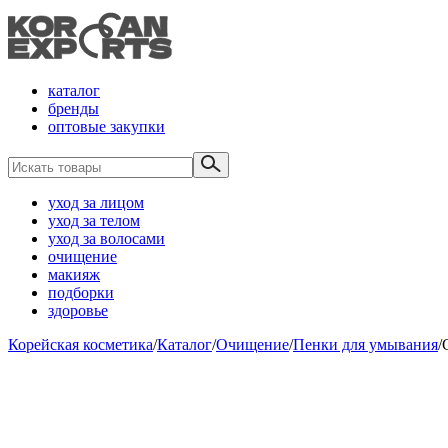
каталог
бренды
оптовые закупки
уход за лицом
уход за телом
уход за волосами
очищение
макияж
подборки
здоровье
Корейская косметика
/
Каталог
/
Очищение
/
Пенки для умывания
/