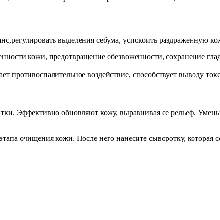
анс,регулировать выделения себума, успокоить раздраженную к
енности кожи, предотвращение обезвоженности, сохранение гла
ает противоспалительное воздействие, способствует выводу ток
литки. Эффективно обновляют кожу, выравнивая ее рельеф. Умен
тапа очищения кожи. После него нанесите сыворотку, которая с