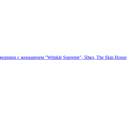
морщин с женьшенем "Wrinkle Supreme", 50мл, The Skin House