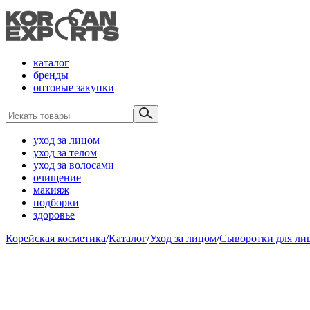
каталог
бренды
оптовые закупки
уход за лицом
уход за телом
уход за волосами
очищение
макияж
подборки
здоровье
Корейская косметика
/
Каталог
/
Уход за лицом
/
Сыворотки для ли