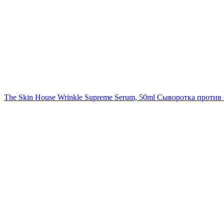
The Skin House Wrinkle Supreme Serum, 50ml
Сыворотка против 