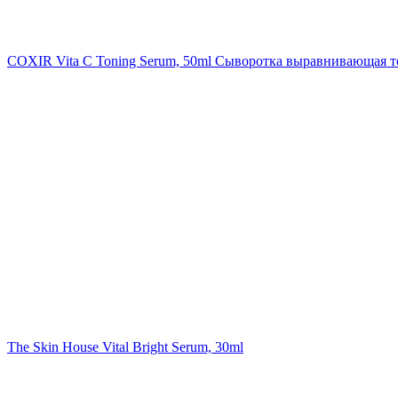
COXIR Vita C Toning Serum, 50ml
Сыворотка выравнивающая т
The Skin House Vital Bright Serum, 30ml