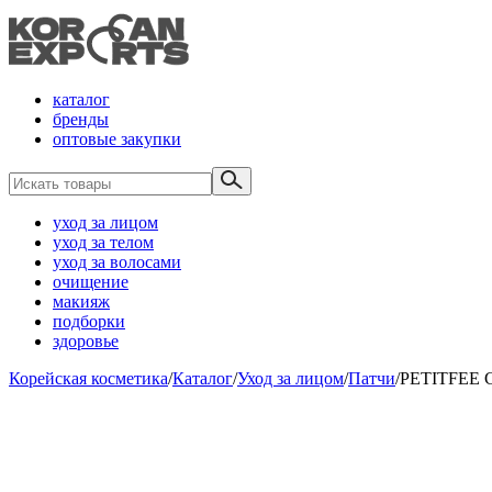
каталог
бренды
оптовые закупки
уход за лицом
уход за телом
уход за волосами
очищение
макияж
подборки
здоровье
Корейская косметика
/
Каталог
/
Уход за лицом
/
Патчи
/
PETITFEE Ca