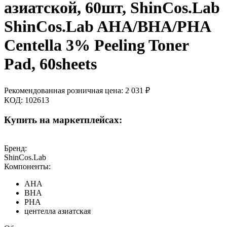
азиатской, 60шт, ShinCos.Lab
ShinCos.Lab AHA/BHA/PHA
Centella 3% Peeling Toner
Pad, 60sheets
Рекомендованная розничная цена:
2 031
₽
КОД:
102613
Купить на маркетплейсах:
Бренд:
ShinCos.Lab
Компоненты:
AHA
BHA
PHA
центелла азиатская