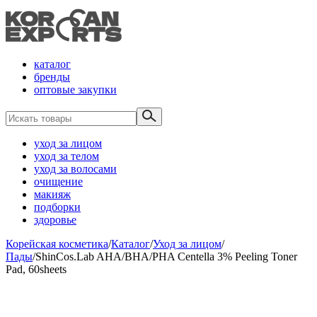
каталог
бренды
оптовые закупки
уход за лицом
уход за телом
уход за волосами
очищение
макияж
подборки
здоровье
Корейская косметика
/
Каталог
/
Уход за лицом
/
Пады
/
ShinCos.Lab AHA/BHA/PHA Centella 3% Peeling Toner
Pad, 60sheets