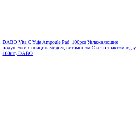
DABO Vita C Yuja Ampoule Pad, 100pcs
Увлажняющие
подушечки с ниацинамидом, витамином С и экстрактом юдзу,
100шт, DABO