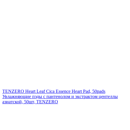
TENZERO Heart Leaf Cica Essence Heart Pad, 50pads
Увлажняющие пэды с пантенолом и экстрактом центеллы
азиатской, 50шт, TENZERO