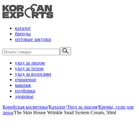
каталог
бренды
оптовые закупки
уход за лицом
уход за телом
уход за волосами
очищение
макияж
подборки
здоровье
Корейская косметика
/
Каталог
/
Уход за лицом
/
Кремы, гели для
лица
/
The Skin House Wrinkle Snail System Cream, 50ml