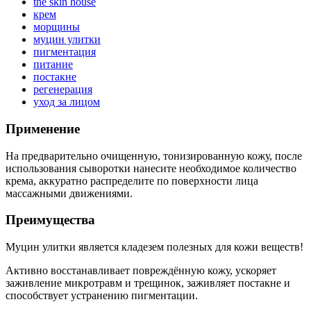
the skin house
крем
морщины
муцин улитки
пигментация
питание
постакне
регенерация
уход за лицом
Применение
На предварительно очищенную, тонизированную кожу, после
использования сыворотки нанесите необходимое количество
крема, аккуратно распределите по поверхности лица
массажными движениями.
Преимущества
Муцин улитки является кладезем полезных для кожи веществ!
Активно восстанавливает повреждённую кожу, ускоряет
заживление микротравм и трещинок, заживляет постакне и
способствует устранению пигментации.