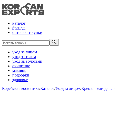
каталог
бренды
оптовые закупки
уход за лицом
уход за телом
уход за волосами
очищение
макияж
подборки
здоровье
Корейская косметика
/
Каталог
/
Уход за лицом
/
Кремы, гели для л