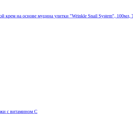
й крем на основе муцина улитки "Wrinkle Snail System", 100мл, 
жи с витамином С