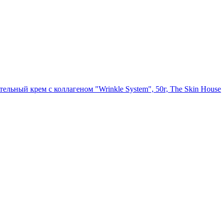
ельный крем с коллагеном "Wrinkle System", 50г, The Skin House