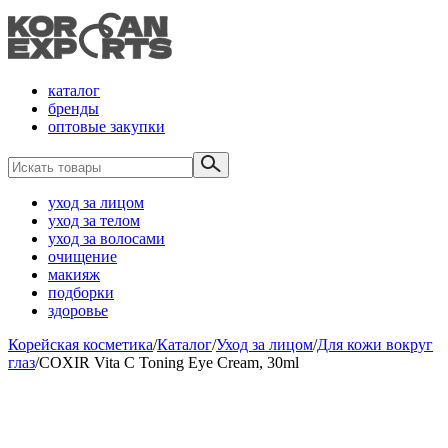
каталог
бренды
оптовые закупки
уход за лицом
уход за телом
уход за волосами
очищение
макияж
подборки
здоровье
Корейская косметика
/
Каталог
/
Уход за лицом
/
Для кожи вокруг
глаз
/
COXIR Vita C Toning Eye Cream, 30ml