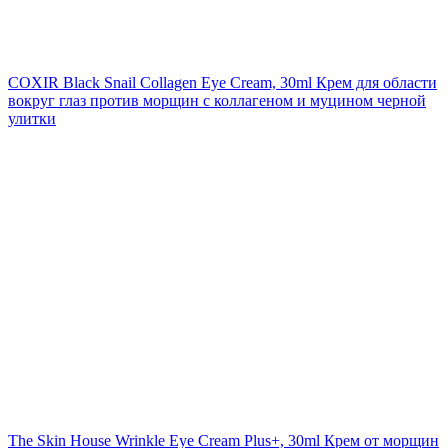
COXIR Black Snail Collagen Eye Cream, 30ml
Крем для области
вокруг глаз против морщин с коллагеном и муцином черной
улитки
The Skin House Wrinkle Eye Cream Plus+, 30ml
Крем от морщин